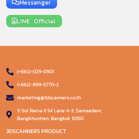
Messenger
LINE Official
(+66)2-029-0901
(+66)2-899-5770-2
marketing@3dscanners.co.th
11 Soi Rama II 54 Lane 4-3, Samaedam,
Bangkhuntien, Bangkok 10150
3DSCANNERS PRODUCT