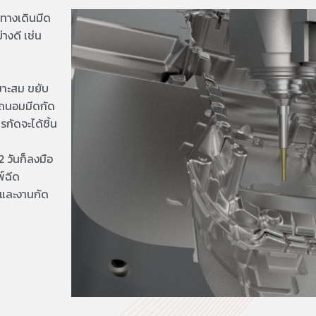
งทางเดินมีด
างดี เช่น
หมาะสม ขยับ
ยถนอมมีดกัด
กัดจะได้ชิ้น
-2 วันก็ลงมือ
พ์ฉีด
 และงานกัด