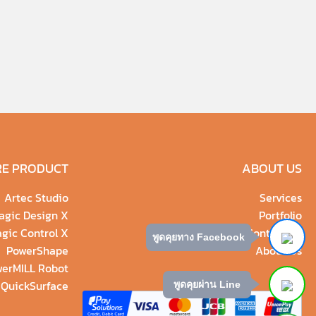
E PRODUCT
ABOUT US
Artec Studio
Services
gic Design X
Portfolio
gic Control X
Contact Us
พูดคุยทาง Facebook
PowerShape
About Us
erMILL Robot
QuickSurface
พูดคุยผ่าน Line