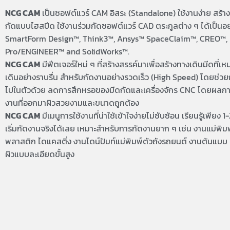
NCG CAM
เป็นซอฟต์แวร์ CAM อิสระ (Standalone) ใช้งานง่าย สร้า
กัดแบบไฮสปีด ใช้งานร่วมกัดซอฟต์แวร์ CAD ตระกูลต่าง ๆ ได้เป็นอย่
SmartForm Design™, Think3™, Ansys™ SpaceClaim™, CREO™,
Pro/ENGINEER™ and SolidWorks™.
NCG CAM
มีฟีตเจอร์ใหม่ ๆ ที่สร้างสรรค์มาเพื่อสร้างทางเดินมีดที่เ
เดินอย่างราบรื่น สำหรับกัดงานอย่างรวดเร็ว (High Speed) โดยช่ว
ไปในตัวด้วย ลดการสึกหรอของมีดกัดและเครื่องจักร CNC โดยผลการ
งานที่ออกมาผิวสวยงามและขนาดถูกต้อง
NCG CAM
มีเมนูการใช้งานที่น่าใช้เข้าใจง่ายไม่ซับซ้อน เรียนรู้เพียง 1
เริ่มกัดงานจริงได้เลย เหมาะสำหรับการกัดงานยาก ๆ เช่น งานแม่พิม
พลาสติก ไดแคสติ่ง งานไดน์ปัมท์แม่พิมพ์ตัวถังรถยนต์ งานต้นแบบ
ผิวแบบละเอียดขั้นสูง