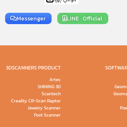
Messenger
LINE Official
3DSCANNERS PRODUCT
SOFTWAR
Artec
SHINING 3D
Geoma
Scantech
Geoma
Creality CR-Scan Raptor
Jewelry Scanner
Pow
Foot Scanner