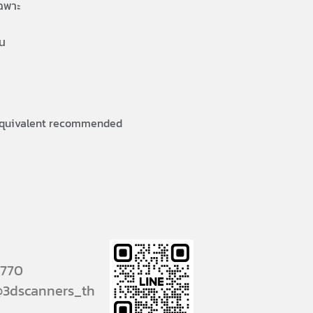
เฉพาะ
ชน
r equivalent recommended
5770
 @3dscanners_th