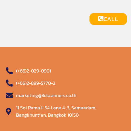
CALL
(+66)2-029-0901
(+66)2-899-5770-2
marketing@3dscanners.co.th
11 Soi Rama II 54 Lane 4-3, Samaedam,
Bangkhuntien, Bangkok 10150