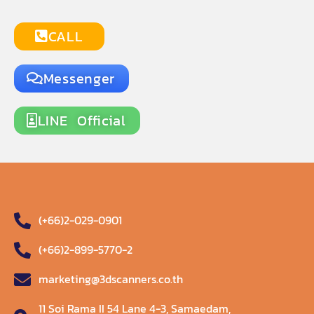
CALL
Messenger
LINE Official
(+66)2-029-0901
(+66)2-899-5770-2
marketing@3dscanners.co.th
11 Soi Rama II 54 Lane 4-3, Samaedam,