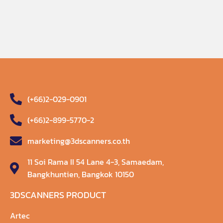
(+66)2-029-0901
(+66)2-899-5770-2
marketing@3dscanners.co.th
11 Soi Rama II 54 Lane 4-3, Samaedam,
Bangkhuntien, Bangkok 10150
3DSCANNERS PRODUCT
Artec