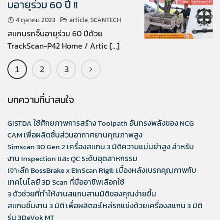
บอายุร่วม 60 ปี !!
4 ตุลาคม 2023
article
,
SCANTECH
สแกนรถจิ๊บอายุร่วม 60 ปีด้วย
TrackScan-P42 Home / Artic […]
2
3
1
บทความที่น่าสนใจ
GISTDA ใช้ศักยภาพการสร้าง Toolpath อันทรงพลังของ NCG
CAM เพื่อผลิตชิ้นส่วนอากาศยานคุณภาพสูง
Simscan 30 Gen 2 เครื่องสแกน 3 มิติความแม่นยำสูง สำหรับ
งาน Inspection และ QC ระดับอุตสาหกรรม
เจาะลึก BossBrake x EinScan Rigil: เบื้องหลังเบรกคุณภาพกับ
เทคโนโลยี 3D Scan ที่มืออาชีพเลือกใช้
3 ตัวช่วยที่ทำให้งานสแกนสามมิติของคุณง่ายขึ้น
สแกนชิ้นงาน 3 มิติ เพื่อผลิตอะไหล่รถแข่งด้วยเครื่องสแกน 3 มิติ
รุ่น 3DeVok MT